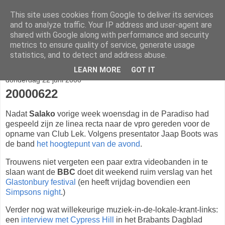
This site uses cookies from Google to deliver its services
stereo
and to analyze traffic. Your IP address and user-agent are
shared with Google along with performance and security
metrics to ensure quality of service, generate usage
statistics, and to detect and address abuse.
▼
LEARN MORE
GOT IT
donderdag 22 juni 2000
20000622
Nadat
Salako
vorige week woensdag in de Paradiso had
gespeeld zijn ze linea recta naar de vpro gereden voor de
opname van Club Lek. Volgens presentator Jaap Boots was
de band
het hoogtepunt van de avond
.
Trouwens niet vergeten een paar extra videobanden in te
slaan want de
BBC
doet dit weekend ruim verslag van het
Glastonbury festival
(en heeft vrijdag bovendien een
Simpsons night
.)
Verder nog wat willekeurige muziek-in-de-lokale-krant-links:
een
interview met Cypress Hill
in het Brabants Dagblad