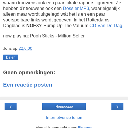
waarin trouwens ook een paar lokale rappers figureren. Ze
hebben d'r trouwens ook een
Dossier MP3
, waar eigenlijk
alleen maar wordt uitgelegd wát het is en een paar
voorspelbare links wordt gegeven. In het Rotterdams
Dagblad is
NOFX
's Pump Up The Valuum
CD Van De Dag
.
now playing: Pooh Sticks - Million Seller
Joris
op
22.6.00
Delen
Geen opmerkingen:
Een reactie posten
‹
›
Homepage
Internetversie tonen
Mogelijk gemaakt door
Blogger
.