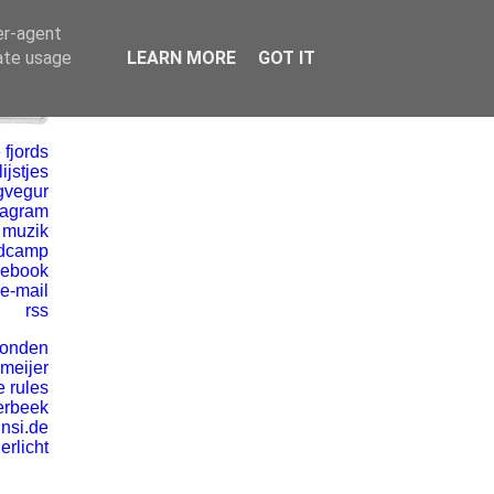
er-agent
rate usage
LEARN MORE
GOT IT
 fjords
ijstjes
gvegur
tagram
 muzik
dcamp
cebook
e-mail
rss
vonden
 meijer
e rules
erbeek
insi.de
erlicht