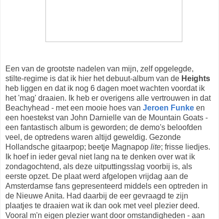
Een van de grootste nadelen van mijn, zelf opgelegde,
stilte-regime is dat ik hier het debuut-album van de
Heights
heb liggen en dat ik nog 6 dagen moet wachten voordat ik
het 'mag' draaien. Ik heb er overigens alle vertrouwen in dat
Beachyhead - met een mooie hoes van
Jeroen Funke
en
een hoestekst van John Darnielle van de Mountain Goats -
een fantastisch album is geworden; de demo's beloofden
veel, de optredens waren altijd geweldig. Gezonde
Hollandsche gitaarpop; beetje Magnapop
lite
; frisse liedjes.
Ik hoef in ieder geval niet lang na te denken over wat ik
zondagochtend, als deze uitputtingsslag voorbij is, als
eerste opzet. De plaat werd afgelopen vrijdag aan de
Amsterdamse fans gepresenteerd middels een optreden in
de Nieuwe Anita. Had daarbij de eer gevraagd te zijn
plaatjes te draaien wat ik dan ook met veel plezier deed.
Vooral m'n eigen plezier want door omstandigheden - aan