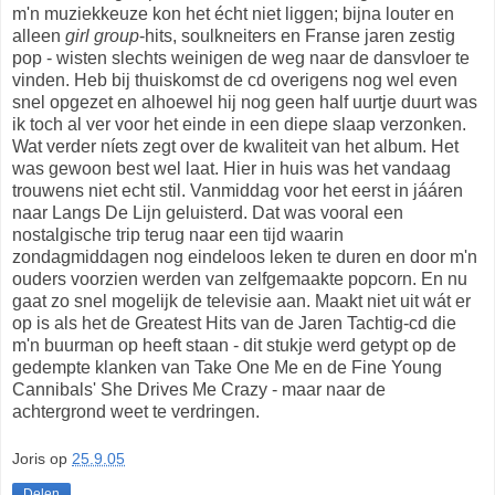
m'n muziekkeuze kon het écht niet liggen; bijna louter en
alleen
girl group
-hits, soulkneiters en Franse jaren zestig
pop - wisten slechts weinigen de weg naar de dansvloer te
vinden. Heb bij thuiskomst de cd overigens nog wel even
snel opgezet en alhoewel hij nog geen half uurtje duurt was
ik toch al ver voor het einde in een diepe slaap verzonken.
Wat verder níets zegt over de kwaliteit van het album. Het
was gewoon best wel laat. Hier in huis was het vandaag
trouwens niet echt stil. Vanmiddag voor het eerst in jááren
naar Langs De Lijn geluisterd. Dat was vooral een
nostalgische trip terug naar een tijd waarin
zondagmiddagen nog eindeloos leken te duren en door m'n
ouders voorzien werden van zelfgemaakte popcorn. En nu
gaat zo snel mogelijk de televisie aan. Maakt niet uit wát er
op is als het de Greatest Hits van de Jaren Tachtig-cd die
m'n buurman op heeft staan - dit stukje werd getypt op de
gedempte klanken van Take One Me en de Fine Young
Cannibals' She Drives Me Crazy - maar naar de
achtergrond weet te verdringen.
Joris
op
25.9.05
Delen