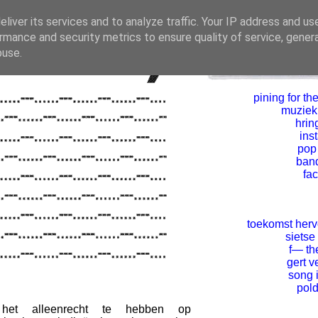
liver its services and to analyze traffic. Your IP address and us
rmance and security metrics to ensure quality of service, gene
buse.
pining for the
muziekl
hrin
ins
pop
ban
fa
toekomst her
sietse
f— th
gert v
song 
pold
 het alleenrecht te hebben op