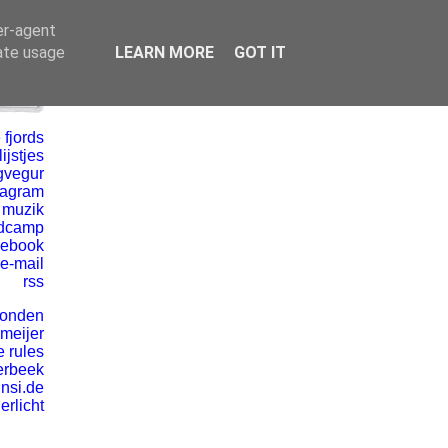
er-agent
rate usage
LEARN MORE
GOT IT
 fjords
ijstjes
gvegur
tagram
 muzik
dcamp
cebook
e-mail
rss
vonden
 meijer
e rules
erbeek
insi.de
erlicht