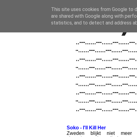
27.3.07
-
(
0
)
This site uses cookies from Google to de
are shared with Google along with perfo
statistics, and to detect and address a
Soko - I'll Kill Her
Zweden blijkt niet meer