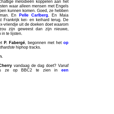
 schattige melodieën koppelen aan het
eksten waar alleen mensen met Engels
ppen kunnen komen. Goed, ze hebben
kman. En
Pelle Carlberg
. En Maia
t Frankrijk kei- en keihard terug. De
x-vriendje uit de doeken doet waarom
 zou zijn geweest dan zijn nieuwe,
n te lijsten.
et
P. Fabergé
, begonnen met het
op
thardste
hiphop tracks.
n
.
Cherry
vandaag de dag doet? Vanaf
 is ze op BBC2 te zien in
een