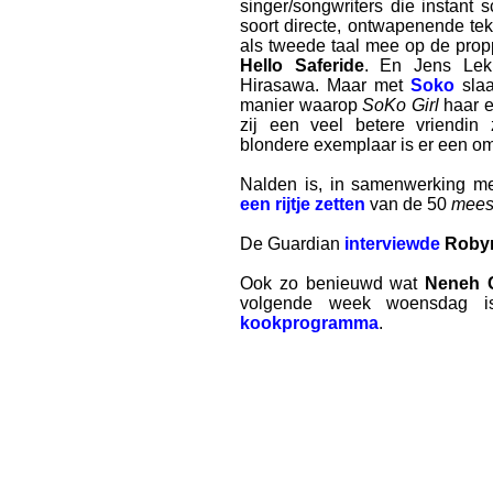
singer/songwriters die instant
soort directe, ontwapenende t
als tweede taal mee op de pro
Hello Saferide
. En Jens Le
Hirasawa. Maar met
Soko
slaa
manier waarop
SoKo Girl
haar e
zij een veel betere vriendin
blondere exemplaar is er een om i
Nalden is, in samenwerking m
een rijtje zetten
van de 50
mees
De Guardian
interviewde
Roby
Ook zo benieuwd wat
Neneh 
volgende week woensdag
kookprogramma
.