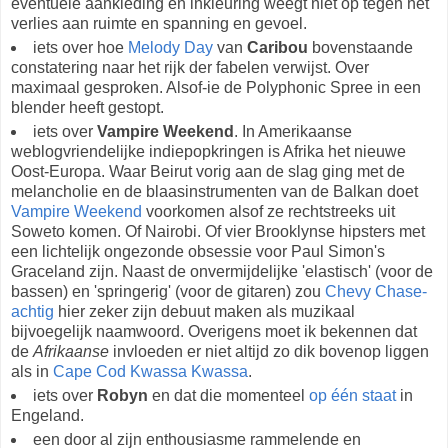
eventuele aankleding en inkleuring weegt niet op tegen het
verlies aan ruimte en spanning en gevoel.
iets over hoe
Melody Day
van
Caribou
bovenstaande
constatering naar het rijk der fabelen verwijst. Over
maximaal gesproken. Alsof-ie de Polyphonic Spree in een
blender heeft gestopt.
iets over
Vampire Weekend
. In Amerikaanse
weblogvriendelijke indiepopkringen is Afrika het nieuwe
Oost-Europa. Waar Beirut vorig aan de slag ging met de
melancholie en de blaasinstrumenten van de Balkan doet
Vampire Weekend
voorkomen alsof ze rechtstreeks uit
Soweto komen. Of Nairobi. Of vier Brooklynse hipsters met
een lichtelijk ongezonde obsessie voor Paul Simon's
Graceland zijn. Naast de onvermijdelijke 'elastisch' (voor de
bassen) en 'springerig' (voor de gitaren) zou
Chevy Chase-
achtig
hier zeker zijn debuut maken als muzikaal
bijvoegelijk naamwoord. Overigens moet ik bekennen dat
de
Afrikaanse
invloeden er niet altijd zo dik bovenop liggen
als in
Cape Cod Kwassa Kwassa
.
iets over
Robyn
en dat die momenteel
op één staat
in
Engeland.
een door al zijn enthousiasme rammelende en