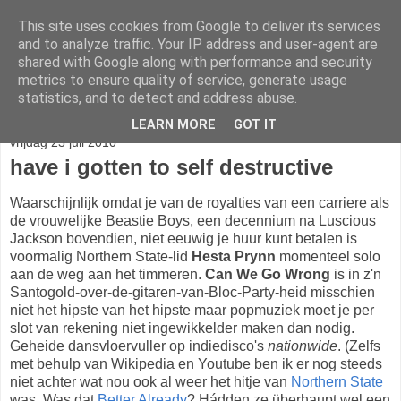
This site uses cookies from Google to deliver its services
stereo
and to analyze traffic. Your IP address and user-agent are
shared with Google along with performance and security
metrics to ensure quality of service, generate usage
statistics, and to detect and address abuse.
▼
LEARN MORE
GOT IT
vrijdag 23 juli 2010
have i gotten to self destructive
Waarschijnlijk omdat je van de royalties van een carriere als
de vrouwelijke Beastie Boys, een decennium na Luscious
Jackson bovendien, niet eeuwig je huur kunt betalen is
voormalig Northern State-lid
Hesta Prynn
momenteel solo
aan de weg aan het timmeren.
Can We Go Wrong
is in z'n
Santogold-over-de-gitaren-van-Bloc-Party-heid misschien
niet het hipste van het hipste maar popmuziek moet je per
slot van rekening niet ingewikkelder maken dan nodig.
Geheide dansvloervuller op indiedisco's
nationwide
. (Zelfs
met behulp van Wikipedia en Youtube ben ik er nog steeds
niet achter wat nou ook al weer het hitje van
Northern State
was. Was dat
Better Already
? Hádden ze überhaupt wel een