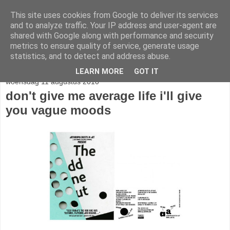
This site uses cookies from Google to deliver its services
stereo
and to analyze traffic. Your IP address and user-agent are
shared with Google along with performance and security
metrics to ensure quality of service, generate usage
statistics, and to detect and address abuse.
▼
LEARN MORE
GOT IT
woensdag 11 augustus 2010
don't give me average life i'll give
you vague moods