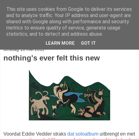
This site uses cookies from Google to deliver its services
stereo
and to analyze traffic. Your IP address and user-agent are
shared with Google along with performance and security
metrics to ensure quality of service, generate usage
statistics, and to detect and address abuse.
▼
LEARN MORE
GOT IT
dinsdag 10 mei 2011
nothing's ever felt this new
Voordat Eddie Vedder straks
dat soloalbum
uitbrengt en met