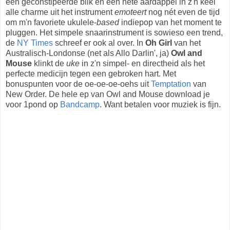
een geconstipeerde blik en een hete aardappel in z'n keel
alle charme uit het instrument
emoteert
nog nét even de tijd
om m'n favoriete ukulele-
based
indiepop van het moment te
pluggen. Het simpele snaarinstrument is sowieso een trend,
de
NY Times
schreef er ook al over. In
Oh Girl
van het
Australisch-Londonse (net als Allo Darlin', ja)
Owl and
Mouse
klinkt de
uke
in z'n simpel- en directheid als het
perfecte medicijn tegen een gebroken hart. Met
bonuspunten voor de oe-oe-oe-oehs uit
Temptation
van
New Order. De hele ep van Owl and Mouse download je
voor 1pond op
Bandcamp
. Want betalen voor muziek is fijn.