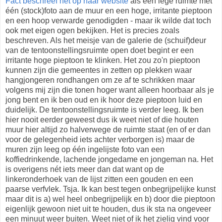
Fact beschreef het op haar website
als een lege ruimte met
één (stock)foto aan de muur en een hoge, irritante pieptoon
en een hoop verwarde genodigden - maar ik wilde dat toch
ook met eigen ogen bekijken. Het is precies zoals
beschreven. Als het meisje van de galerie de (schuif)deur
van de tentoonstellingsruimte open doet begint er een
irritante hoge pieptoon te klinken. Het zou zo'n pieptoon
kunnen zijn die gemeentes in zetten op plekken waar
hangjongeren rondhangen om ze af te schrikken maar
volgens mij zijn die tonen hoger want alleen hoorbaar als je
jong bent en ik ben oud en ik hoor deze pieptoon luid en
duidelijk. De tentoonstellingsruimte is verder leeg. Ik ben
hier nooit eerder geweest dus ik weet niet of die houten
muur hier altijd zo halverwege de ruimte staat (en of er dan
voor de gelegenheid iets achter verborgen is) maar de
muren zijn leeg op één ingelijste foto van een
koffiedrinkende, lachende jongedame en jongeman na. Het
is overigens nét iets meer dan dat want op de
linkeronderhoek van de lijst zitten een gouden en een
paarse verfvlek. Tsja. Ik kan best tegen onbegrijpelijke kunst
maar dit is a) wel heel onbegrijpelijk en b) door die pieptoon
eigenlijk gewoon niet uit te houden, dus ik sta na ongeveer
een minuut weer buiten. Weet niet of ik het zielig vind voor