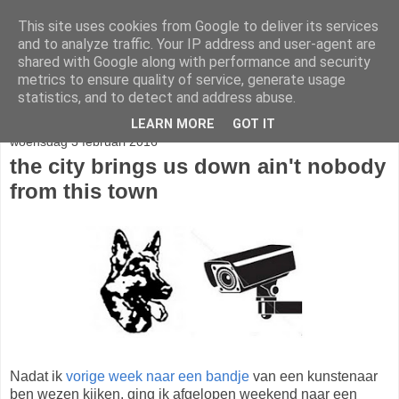
This site uses cookies from Google to deliver its services
stereo
and to analyze traffic. Your IP address and user-agent are
shared with Google along with performance and security
metrics to ensure quality of service, generate usage
statistics, and to detect and address abuse.
▼
LEARN MORE
GOT IT
woensdag 3 februari 2016
the city brings us down ain't nobody
from this town
Nadat ik
vorige week naar een bandje
van een kunstenaar
ben wezen kijken, ging ik afgelopen weekend naar een