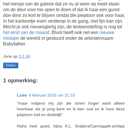
het meisje van de galerie dat ze nu al weer op moet staan
om de deur voor me open te doen of dat ik haar een gunst
doe door zo kort te blijven omdat die pieptoon ook voor haar,
in het kantoortje even verderop in de gang, niet fijn kan zijn.
Mocht je ook nieuwsgierig zijn, de tentoonstelling is nog tot
het eind van de maand
. Blunt heeft ook net een
nieuwe
mixtape
de wereld in gestuurd onder de artiestennaam
Babyfather.
Joris
op
3.2.16
Delen
1 opmerking:
Ludo
4 februari 2016 om 21:33
"maar volgens mij zijn die tonen hoger want alleen
hoorbaar als je jong bent en ik ben oud en ik hoor deze
pieptoon luid en duidelijk"
Haha heel goed, bijna A.L. Snijders/Carmiggelt-achtige