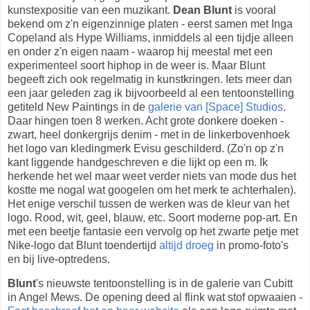
kunstexpositie van een muzikant.
Dean Blunt
is vooral
bekend om z'n eigenzinnige platen - eerst samen met Inga
Copeland als Hype Williams, inmiddels al een tijdje alleen
en onder z'n eigen naam - waarop hij meestal met een
experimenteel soort hiphop in de weer is. Maar Blunt
begeeft zich ook regelmatig in kunstkringen. Iets meer dan
een jaar geleden zag ik bijvoorbeeld al een tentoonstelling
getiteld New Paintings in de
galerie van [Space] Studios
.
Daar hingen toen 8 werken. Acht grote donkere doeken -
zwart, heel donkergrijs denim - met in de linkerbovenhoek
het logo van kledingmerk Evisu geschilderd. (Zo'n op z'n
kant liggende handgeschreven e die lijkt op een m. Ik
herkende het wel maar weet verder niets van mode dus het
kostte me nogal wat googelen om het merk te achterhalen).
Het enige verschil tussen de werken was de kleur van het
logo. Rood, wit, geel, blauw, etc. Soort moderne pop-art. En
met een beetje fantasie een vervolg op het zwarte petje met
Nike-logo dat Blunt toendertijd
altijd
droeg
in promo-foto's
en bij live-optredens.
Blunt
's nieuwste tentoonstelling is in de galerie van Cubitt
in Angel Mews. De opening deed al flink wat stof opwaaien -