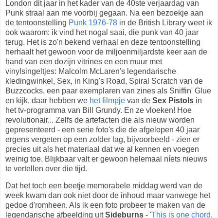
London dit jaar in het kader van de 40ste verjaardag van
Punk straal aan me voorbij gegaan. Na een bezoekje aan
de tentoonstelling
Punk 1976-78
in de British Library weet ik
ook waarom: ik vind het nogal saai, die punk van 40 jaar
terug. Het is zo'n bekend verhaal en deze tentoonstelling
herhaalt het gewoon voor de miljoenmiljardste keer aan de
hand van een dozijn vitrines en een muur met
vinylsingeltjes: Malcolm McLaren's legendarische
kledingwinkel, Sex, in King's Road, Spiral Scratch van de
Buzzcocks, een paar exemplaren van zines als Sniffin' Glue
en kijk, daar hebben we
het filmpje
van de
Sex Pistols
in
het tv-programma van Bill Grundy. En ze vloeken! Hoe
revolutionair... Zelfs de artefacten die als nieuw worden
gepresenteerd - een serie foto's die de afgelopen 40 jaar
ergens vergeten op een zolder lag, bijvoorbeeld - zien er
precies uit als het materiaal dat we al kennen en voegen
weinig toe. Blijkbaar valt er gewoon helemaal níets nieuws
te vertellen over die tijd.
Dat het toch een beetje memorabele middag werd van de
week kwam dan ook niet door de inhoud maar vanwege het
gedoe d'romheen. Als ik een foto probeer te maken van de
legendarische afbeelding uit
Sideburns
- '
This is one chord
.