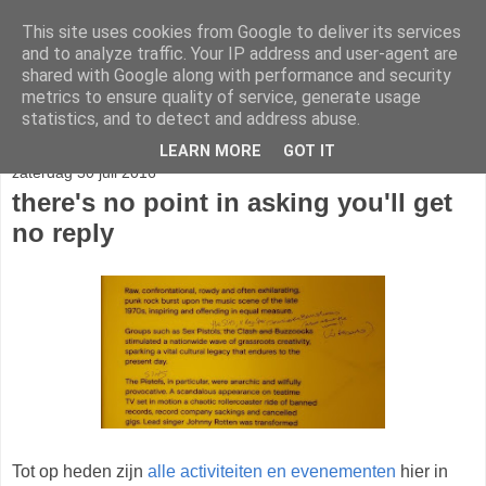
This site uses cookies from Google to deliver its services
stereo
and to analyze traffic. Your IP address and user-agent are
shared with Google along with performance and security
metrics to ensure quality of service, generate usage
statistics, and to detect and address abuse.
▼
LEARN MORE
GOT IT
zaterdag 30 juli 2016
there's no point in asking you'll get
no reply
Tot op heden zijn
alle activiteiten en evenementen
hier in