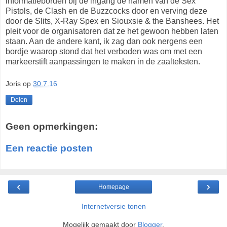
informatieborden bij de ingang de namen van de Sex
Pistols, de Clash en de Buzzcocks door en verving deze
door de Slits, X-Ray Spex en Siouxsie & the Banshees. Het
pleit voor de organisatoren dat ze het gewoon hebben laten
staan. Aan de andere kant, ik zag dan ook nergens een
bordje waarop stond dat het verboden was om met een
markeerstift aanpassingen te maken in de zaalteksten.
Joris
op
30.7.16
Delen
Geen opmerkingen:
Een reactie posten
‹
›
Homepage
Internetversie tonen
Mogelijk gemaakt door
Blogger
.