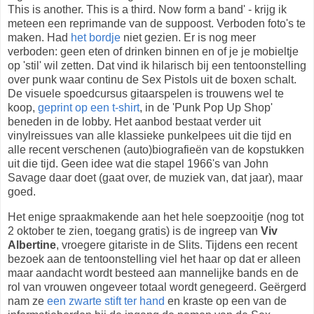
This is another. This is a third. Now form a band' - krijg ik
meteen een reprimande van de suppoost. Verboden foto's te
maken. Had
het bordje
niet gezien. Er is nog meer
verboden: geen eten of drinken binnen en of je je mobieltje
op 'stil' wil zetten. Dat vind ik hilarisch bij een tentoonstelling
over punk waar continu de Sex Pistols uit de boxen schalt.
De visuele spoedcursus gitaarspelen is trouwens wel te
koop,
geprint op een t-shirt
, in de 'Punk Pop Up Shop'
beneden in de lobby. Het aanbod bestaat verder uit
vinylreissues van alle klassieke punkelpees uit die tijd en
alle recent verschenen (auto)biografieën van de kopstukken
uit die tijd. Geen idee wat die stapel 1966's van John
Savage daar doet (gaat over, de muziek van, dat jaar), maar
goed.
Het enige spraakmakende aan het hele soepzooitje (nog tot
2 oktober te zien, toegang gratis) is de ingreep van
Viv
Albertine
, vroegere gitariste in de Slits. Tijdens een recent
bezoek aan de tentoonstelling viel het haar op dat er alleen
maar aandacht wordt besteed aan mannelijke bands en de
rol van vrouwen ongeveer totaal wordt genegeerd. Geërgerd
nam ze
een zwarte stift ter hand
en kraste op een van de