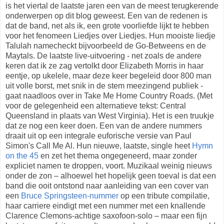
is het viertal de laatste jaren een van de meest terugkerende
onderwerpen op dit blog geweest. Een van de redenen is
dat de band, net als ik, een grote voorliefde lijkt te hebben
voor het fenomeen Liedjes over Liedjes. Hun mooiste liedje
Talulah namecheckt bijvoorbeeld de Go-Betweens en de
Maytals. De laatste live-uitvoering - net zoals de andere
keren dat ik ze zag vertolkt door Elizabeth Morris in haar
eentje, op ukelele, maar deze keer begeleid door 800 man
uit volle borst, met snik in de stem meezingend publiek -
gaat naadloos over in Take Me Home Country Roads. (Met
voor de gelegenheid een alternatieve tekst: Central
Queensland in plaats van West Virginia). Het is een truukje
dat ze nog een keer doen. Een van de andere nummers
draait uit op een integrale euforische versie van Paul
Simon's Call Me Al. Hun nieuwe, laatste, single heet
Hymn
on the 45
en zet het thema ongegeneerd, maar zonder
expliciet namen te droppen, voort. Muzikaal weinig nieuws
onder de zon – alhoewel het hopelijk geen toeval is dat een
band die ooit ontstond naar aanleiding van een cover van
een
Bruce Springsteen-nummer
op een tribute compilatie,
haar carriere eindigt met een nummer met een knallende
Clarence Clemons-achtige saxofoon-solo – maar een fijn