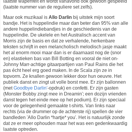
laatste wapenfeit en wordt vanavond ook gewoon gespeeld
(laatste nummer van de reguliere set zelfs).
Maar ook muzikaal is
Allo Darlin
bij uitstek mijn soort
bandje. Het is huppelindie maar dan beter dan 95% van alle
andere huppelindiebandjes in de geschiedenis van de
huppelindie. De ukelele en het Australisch accent van
Morris zijn de basis en dat ze verhalende, herkenbare
teksten schrijft in een melancholisch melodisch jasje maakt
het al enorm mooi maar dan is er daarnaast nog de (snor
en) elastieken bas van Bill Botting en vooral de niet on-
Johnny Marr-achtige gitaarpartijen van Paul Rains die het
pas écht heel erg goed maken. In de Scala zijn ze in
topvorm. Ze knallen gewoon lekker door hun oeuvre. Het
publiek danst en zingt uit volle borst mee. Er zijn ballonnen
(met
Goodbye Darlin'
-opdruk) en confetti. Er zijn gasten
(Monster Bobby zingt mee in Dreamin'; een dozijn vrienden
danst tegen het einde mee op het podium). Er zijn speciaal
voor de gelegenheid gemaakte t-shirts. Van links naar
rechts (via de drummer op de achterste rij) spellen de vier
bandleden 'Allo Darlin *hartje* you'. Het is natuurlijk zonde
dat ze er meer ophouden maar het was een gedenkwaardig
laatste optreden.