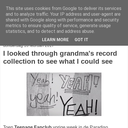
This site uses cookies from Google to deliver its services
stereo
and to analyze traffic. Your IP address and user-agent are
shared with Google along with performance and security
metrics to ensure quality of service, generate usage
statistics, and to detect and address abuse.
▼
LEARN MORE
GOT IT
donderdag 16 februari 2017
I looked through grandma's record
collection to see what I could see
Toen
Teenage Fanclub
vorige week in de Paradiso