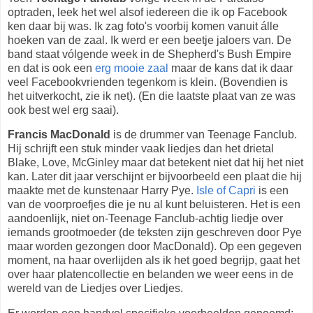
optraden, leek het wel alsof iedereen die ik op Facebook
ken daar bij was. Ik zag foto's voorbij komen vanuit álle
hoeken van de zaal. Ik werd er een beetje jaloers van. De
band staat vólgende week in de Shepherd's Bush Empire
en dat is ook een
erg mooie zaal
maar de kans dat ik daar
veel Facebookvrienden tegenkom is klein. (Bovendien is
het uitverkocht, zie ik net). (En die laatste plaat van ze was
ook best wel erg saai).
Francis MacDonald
is de drummer van Teenage Fanclub.
Hij schrijft een stuk minder vaak liedjes dan het drietal
Blake, Love, McGinley maar dat betekent niet dat hij het niet
kan. Later dit jaar verschijnt er bijvoorbeeld een plaat die hij
maakte met de kunstenaar Harry Pye.
Isle of Capri
is een
van de voorproefjes die je nu al kunt beluisteren. Het is een
aandoenlijk, niet on-Teenage Fanclub-achtig liedje over
iemands grootmoeder (de teksten zijn geschreven door Pye
maar worden gezongen door MacDonald). Op een gegeven
moment, na haar overlijden als ik het goed begrijp, gaat het
over haar platencollectie en belanden we weer eens in de
wereld van de Liedjes over Liedjes.