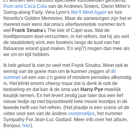
Er worden een handvol specifieke voorbeelden genoemd:
Rum and Coca Cola
van de Andrews Sisters, Glenn Miller's
Swing-along Party, Vera Lynn's
We'll Meet Again
en Ivor
Novello's Golden Memories. Maar de aanwezigen zijn het er
roerend over eens dat oma's allerfavorietste nummer toch
wel
Frank Sinatra
's The Isle of Capri was. Wat de
hoofdpersoon doet verzuchten, in het refrein, dat hij als ooit
de staatsloterij wint, een bootreis langs de kust van het
Italiaanse eiland gaat maken. En wij(?) mogen dan mee als
we zin en tijd hebben.
Ik heb geloof ik niet zo veel met Frank Sinatra. Weet ook te
weinig van de goeie man om te kunnen zeggen of
dit
nummer
uit een van z'n goeie of mindere periodes afkomstig
is. Het klinkt enorm
cheesy
maar dat is denk ik ook de
bedoeling en dat kan ik de oma van
Harry Pye
moeilijk
kwalijk nemen. En het levert zestig jaar later dus een lief
nieuw liedje op met bijvoorbeeld hele mooie koortjes in de
tweede helft van het refrein. (Het plaatje is een scene uit de
video voor een van de ándere
voorproefjes
, het nummer
Sympathy For Jean-Luc Godard. Meer info over het album,
Bonjour,
hier
).