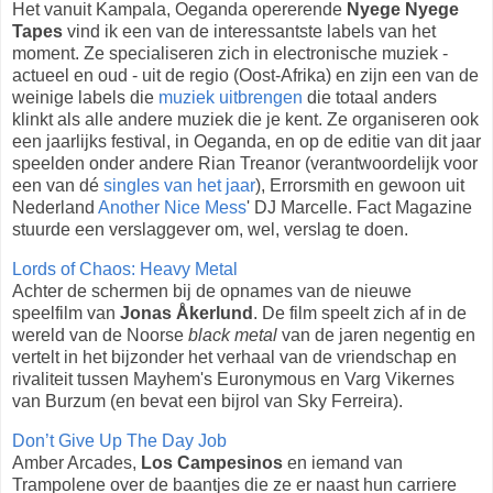
Het vanuit Kampala, Oeganda opererende
Nyege Nyege
Tapes
vind ik een van de interessantste labels van het
moment. Ze specialiseren zich in electronische muziek -
actueel en oud - uit de regio (Oost-Afrika) en zijn een van de
weinige labels die
muziek uitbrengen
die totaal anders
klinkt als alle andere muziek die je kent. Ze organiseren ook
een jaarlijks festival, in Oeganda, en op de editie van dit jaar
speelden onder andere Rian Treanor (verantwoordelijk voor
een van dé
singles van het jaar
), Errorsmith en gewoon uit
Nederland
Another Nice Mess
' DJ Marcelle. Fact Magazine
stuurde een verslaggever om, wel, verslag te doen.
Lords of Chaos: Heavy Metal
Achter de schermen bij de opnames van de nieuwe
speelfilm van
Jonas Åkerlund
. De film speelt zich af in de
wereld van de Noorse
black metal
van de jaren negentig en
vertelt in het bijzonder het verhaal van de vriendschap en
rivaliteit tussen Mayhem's Euronymous en Varg Vikernes
van Burzum (en bevat een bijrol van Sky Ferreira).
Don’t Give Up The Day Job
Amber Arcades,
Los Campesinos
en iemand van
Trampolene over de baantjes die ze er naast hun carriere