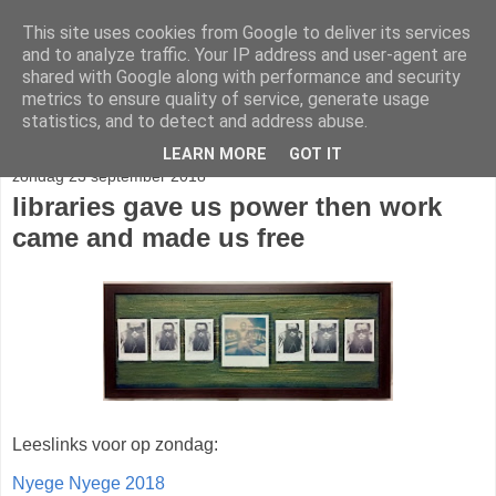
This site uses cookies from Google to deliver its services
stereo
and to analyze traffic. Your IP address and user-agent are
shared with Google along with performance and security
metrics to ensure quality of service, generate usage
statistics, and to detect and address abuse.
▼
LEARN MORE
GOT IT
zondag 23 september 2018
libraries gave us power then work
came and made us free
Leeslinks voor op zondag:
Nyege Nyege 2018