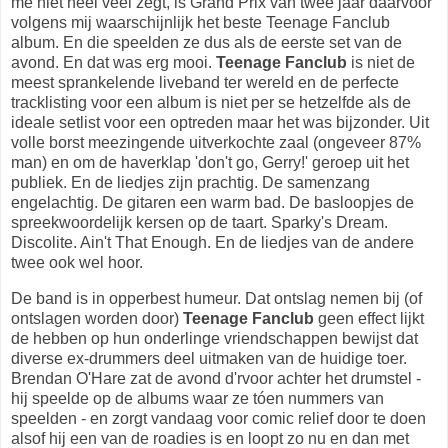
me niet heel veel zegt, is Grand Prix van twee jaar daarvoor
volgens mij waarschijnlijk het beste Teenage Fanclub
album. En die speelden ze dus als de eerste set van de
avond. En dat was erg mooi.
Teenage Fanclub
is niet de
meest sprankelende liveband ter wereld en de perfecte
tracklisting voor een album is niet per se hetzelfde als de
ideale setlist voor een optreden maar het was bijzonder. Uit
volle borst meezingende uitverkochte zaal (ongeveer 87%
man) en om de haverklap 'don't go, Gerry!' geroep uit het
publiek. En de liedjes zijn prachtig. De samenzang
engelachtig. De gitaren een warm bad. De basloopjes de
spreekwoordelijk kersen op de taart. Sparky's Dream.
Discolite. Ain't That Enough. En de liedjes van de andere
twee ook wel hoor.
De band is in opperbest humeur. Dat ontslag nemen bij (of
ontslagen worden door)
Teenage Fanclub
geen effect lijkt
de hebben op hun onderlinge vriendschappen bewijst dat
diverse ex-drummers deel uitmaken van de huidige toer.
Brendan O'Hare zat de avond d'rvoor achter het drumstel -
hij speelde op de albums waar ze tóen nummers van
speelden - en zorgt vandaag voor comic relief door te doen
alsof hij een van de roadies is en loopt zo nu en dan met