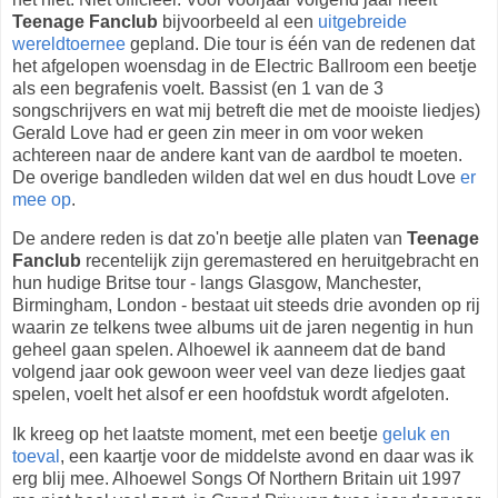
Teenage Fanclub
bijvoorbeeld al een
uitgebreide
wereldtoernee
gepland. Die tour is één van de redenen dat
het afgelopen woensdag in de Electric Ballroom een beetje
als een begrafenis voelt. Bassist (en 1 van de 3
songschrijvers en wat mij betreft die met de mooiste liedjes)
Gerald Love had er geen zin meer in om voor weken
achtereen naar de andere kant van de aardbol te moeten.
De overige bandleden wilden dat wel en dus houdt Love
er
mee op
.
De andere reden is dat zo'n beetje alle platen van
Teenage
Fanclub
recentelijk zijn geremastered en heruitgebracht en
hun hudige Britse tour - langs Glasgow, Manchester,
Birmingham, London - bestaat uit steeds drie avonden op rij
waarin ze telkens twee albums uit de jaren negentig in hun
geheel gaan spelen. Alhoewel ik aanneem dat de band
volgend jaar ook gewoon weer veel van deze liedjes gaat
spelen, voelt het alsof er een hoofdstuk wordt afgeloten.
Ik kreeg op het laatste moment, met een beetje
geluk en
toeval
, een kaartje voor de middelste avond en daar was ik
erg blij mee. Alhoewel Songs Of Northern Britain uit 1997