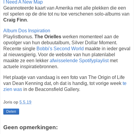
I Need A New Map
Geannoteerde kaart van Amerika met alle plekken die een
rol spelen op de drie tot nu toe verschenen solo-albums van
Craig Finn
.
Album Dos Inspiration
Playlistbonus.
The Orielles
werken momenteel aan de
opvolger van hun debuutalbum, Silver Dollar Moment.
Recente single
Bobbi's Second World
maakte in ieder geval
al nieuwsgierig. Voor de website van hun platenlabel
maakte ze een lekker
afwisselende Spotifyplaylist
met
actuele inspiratiebronnen.
Het plaatje van vandaag is een foto van The Origin of Life
van Dean Kenning dat, oh dat is handig, tot vorige week
te
zien was
in de Beaconsfield Gallery.
Joris
op
5.5.19
Delen
Geen opmerkingen: