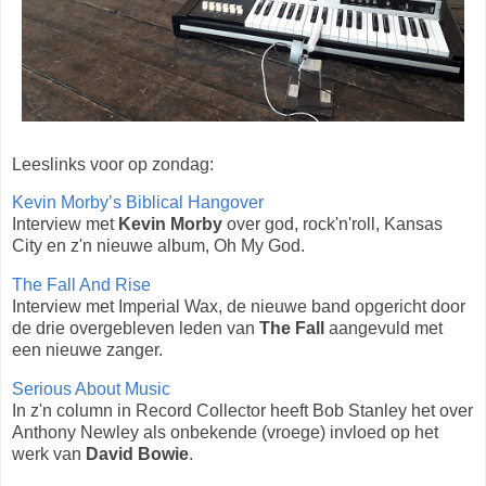
Leeslinks voor op zondag:
Kevin Morby’s Biblical Hangover
Interview met
Kevin Morby
over god, rock'n'roll, Kansas
City en z'n nieuwe album, Oh My God.
The Fall And Rise
Interview met Imperial Wax, de nieuwe band opgericht door
de drie overgebleven leden van
The Fall
aangevuld met
een nieuwe zanger.
Serious About Music
In z'n column in Record Collector heeft Bob Stanley het over
Anthony Newley als onbekende (vroege) invloed op het
werk van
David Bowie
.