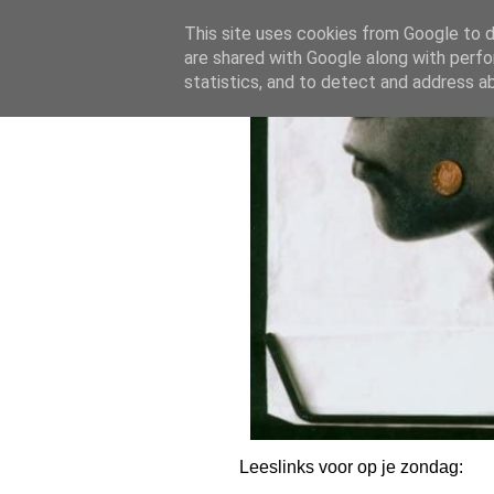
17.1.21
-
(
0
)
This site uses cookies from Google to de
are shared with Google along with perfo
statistics, and to detect and address a
Leeslinks voor op je zondag: