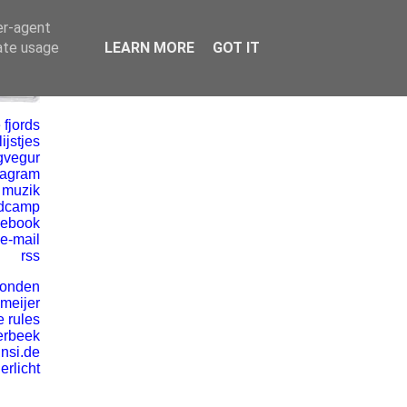
er-agent
rate usage
LEARN MORE
GOT IT
 fjords
ijstjes
gvegur
tagram
 muzik
dcamp
cebook
e-mail
rss
vonden
 meijer
e rules
erbeek
insi.de
erlicht