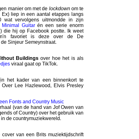
gen manier om met de
lockdown
om te
 Ex) liep in een aantal etappes langs
wat vervolgens uitmondde in zijn
m
Minimal Guitar
én een serie enorm
o) die hij op Facebook postte. Ik weet
m'n favoriet is deze over de De
de Sinjeur Semeynstraat.
ithout Buildings
over hoe het is als
edjes
viraal gaat op TikTok.
in het kader van een binnenkort te
. Over Lee Hazlewood, Elvis Presley
een Fonts and Country Music
 verhaal (van de hand van Jof Owen van
ends of Country) over het gebruik van
es in de countrymuziekwereld.
 cover van een Brits muziektijdschrift