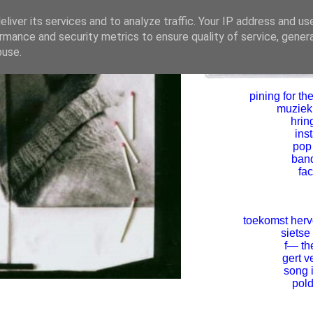
liver its services and to analyze traffic. Your IP address and us
rmance and security metrics to ensure quality of service, gene
buse.
pining for the
muziekl
hrin
ins
pop
ban
fa
toekomst her
sietse
f— th
gert v
song 
pold