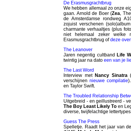
De Erasmusgrachtbrug
We hebben allemaal zo onze ei
gaan. Arnold de Boer (
Zea
, The
de Amsterdamse rondweg A10 
zojuist verschenen (solo)albu
charmante verhaaltjes (plus fot
niet helemaal zeker welke 
Erasmusgrachtbrug of
deze over
The Leanover
Jaren negentig cultband
Life W
twintig jaar na dato
een van je li
The Last Word
Interview met
Nancy Sinatra
(
verschijnen
nieuwe compilatie
)
en Taylor Swift.
The Troubled Relationship Betw
Uitgebreid - en geillustreerd -
The Boy Least Likely To
en Leg
diverse, twijfelachtige lettertyp
Guess The Press
Spelletje. Raadt het jaar van de