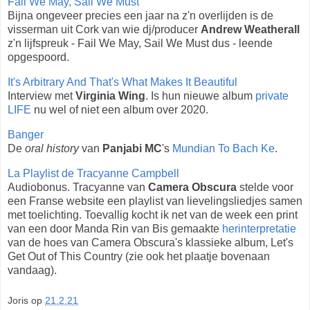
Fail We May, Sail We Must
Bijna ongeveer precies een jaar na z'n overlijden is de
visserman uit Cork van wie dj/producer
Andrew Weatherall
z'n lijfspreuk - Fail We May, Sail We Must dus - leende
opgespoord.
It's Arbitrary And That's What Makes It Beautiful
Interview met
Virginia Wing
. Is hun nieuwe album
private
LIFE
nu wel of niet een album over 2020.
Banger
De
oral history
van
Panjabi MC
's
Mundian To Bach Ke
.
La Playlist de Tracyanne Campbell
Audiobonus. Tracyanne van
Camera Obscura
stelde voor
een Franse website een playlist van lievelingsliedjes samen
met toelichting. Toevallig kocht ik net van de week een print
van een door Manda Rin van Bis gemaakte
herinterpretatie
van de hoes van Camera Obscura's klassieke album, Let's
Get Out of This Country (zie ook het plaatje bovenaan
vandaag).
Joris
op
21.2.21