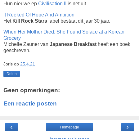
Hun nieuwe ep
Civilisation II
is net uit.
It Reeked Of Hope And Ambition
Het
Kill Rock Stars
label bestaat dit jaar 30 jaar.
When Her Mother Died, She Found Solace at a Korean
Grocery
Michelle Zauner van
Japanese Breakfast
heeft een boek
geschreven.
Joris
op
25.4.21
Delen
Geen opmerkingen:
Een reactie posten
‹
›
Homepage
Internetversie tonen