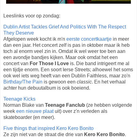
Leeslinks voor op zondag:
Dublin Artist Tackles Grief And Politics With The Respect
They Deserve
Afgelopen week kocht ik m'n
eerste concertkaartje
in meer
dan een jaar. Het concert zelf is pas in oktober maar ik heb
toch al enorm veel zin in. Omdat ik wel weer toe ben aan
een avondje bandjes kijken. Maar ook omdat het een
concert van
For Those I Love
is. Die band intrigeert me al
een tijdje enorm. Een soort Ierse Streets; alhoewel het soms
ook wel iets weg heeft van een Dublin Faithless, maar zo'n
Birthday/The Pain
is gewoon een
classic
. En het verhaal
achter hun debuutalbum is ook boeiend.
Teenage Kicks
Norman Blake van
Teenage Fanclub
(ze hebben volgende
week
een nieuwe plaat
uit) over z'n verleden als
skateboarder (en meer).
Five things that inspired Kero Kero Bonito
Ze zijn niet van de straat die drie van
Kero Kero Bonito
.