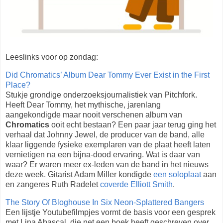
Leeslinks voor op zondag:
Did Chromatics’ Album Dear Tommy Ever Exist in the First
Place?
Stukje grondige onderzoeksjournalistiek van Pitchfork.
Heeft Dear Tommy, het mythische, jarenlang
aangekondigde maar nooit verschenen album van
Chromatics
ooit echt bestaan? Een paar jaar terug ging het
verhaal dat Johnny Jewel, de producer van de band, alle
klaar liggende fysieke exemplaren van de plaat heeft laten
vernietigen na een bijna-dood ervaring. Wat is daar van
waar? Er waren meer ex-leden van de band in het nieuws
deze week. Gitarist Adam Miller kondigde
een soloplaat
aan
en zangeres Ruth Radelet
coverde Elliott Smith
.
The Story Of Bloghouse In Six Neon-Splattered Bangers
Een lijstje Youtubefilmpjes vormt de basis voor een gesprek
met Lina Abascal, die net een boek heeft geschreven over