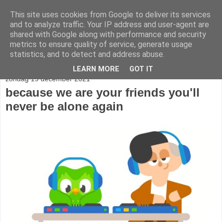
This site uses cookies from Google to deliver its services
stereo
and to analyze traffic. Your IP address and user-agent are
shared with Google along with performance and security
metrics to ensure quality of service, generate usage
statistics, and to detect and address abuse.
▼
LEARN MORE
GOT IT
zondag 19 december 2021
because we are your friends you'll
never be alone again