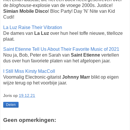
de
bloghouse
-explosie van de vroege 2000s. Justice!
Simian Mobile Disco
! Bloc Party! Day 'N' Nite van Kid
Cudi!
La Luz Raise Their Vibration
De dames van
La Luz
over hun heel toffe nieuwe, titelloze
plaat.
Saint Etienne Tell Us About Their Favorite Music of 2021
Nou ja, Bob, Peter en Sarah van
Saint Etienne
vertellen
dus over hun favoriete platen van het afgelopen jaar.
I Still Miss Kirsty MacColl
Voormalig Electronic-gitarist
Johnny Marr
blikt op eigen
wijze terug op het voorbije jaar.
Joris
op
19.12.21
Delen
Geen opmerkingen: