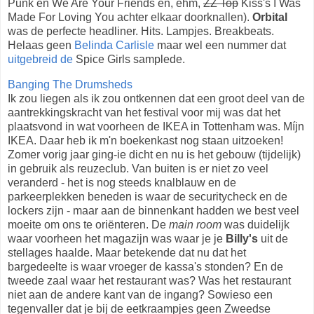
Punk en We Are Your Friends en, ehm,
ZZ Top
Kiss's I Was
Made For Loving You achter elkaar doorknallen).
Orbital
was de perfecte headliner. Hits. Lampjes. Breakbeats.
Helaas geen
Belinda Carlisle
maar wel een nummer dat
uitgebreid de
Spice Girls samplede.
Banging The Drumsheds
Ik zou liegen als ik zou ontkennen dat een groot deel van de
aantrekkingskracht van het festival voor mij was dat het
plaatsvond in wat voorheen de IKEA in Tottenham was. Míjn
IKEA. Daar heb ik m'n boekenkast nog staan uitzoeken!
Zomer vorig jaar ging-ie dicht en nu is het gebouw (tijdelijk)
in gebruik als reuzeclub. Van buiten is er niet zo veel
veranderd - het is nog steeds knalblauw en de
parkeerplekken beneden is waar de securitycheck en de
lockers zijn - maar aan de binnenkant hadden we best veel
moeite om ons te oriënteren. De
main room
was duidelijk
waar voorheen het magazijn was waar je je
Billy's
uit de
stellages haalde. Maar betekende dat nu dat het
bargedeelte is waar vroeger de kassa's stonden? En de
tweede zaal waar het restaurant was? Was het restaurant
niet aan de andere kant van de ingang? Sowieso een
tegenvaller dat je bij de eetkraampjes geen Zweedse