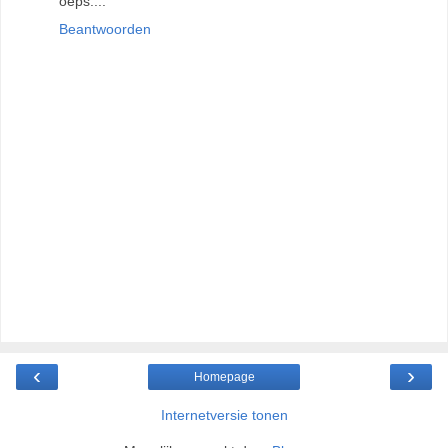
oeps....
Beantwoorden
‹
›
Homepage
Internetversie tonen