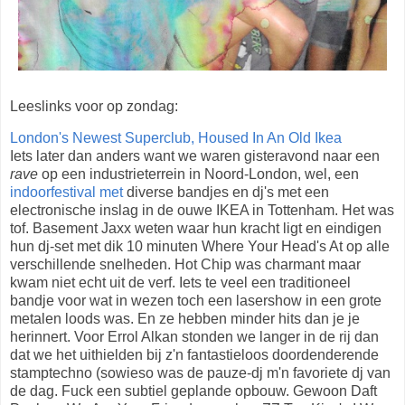
Leeslinks voor op zondag:
London's Newest Superclub, Housed In An Old Ikea
Iets later dan anders want we waren gisteravond naar een
rave
op een industrieterrein in Noord-London, wel, een
indoorfestival met
diverse bandjes en dj's met een
electronische inslag in de ouwe IKEA in Tottenham. Het was
tof. Basement Jaxx weten waar hun kracht ligt en eindigen
hun dj-set met dik 10 minuten Where Your Head's At op alle
verschillende snelheden. Hot Chip was charmant maar
kwam niet echt uit de verf. Iets te veel een traditioneel
bandje voor wat in wezen toch een lasershow in een grote
metalen loods was. En ze hebben minder hits dan je je
herinnert. Voor Errol Alkan stonden we langer in de rij dan
dat we het uithielden bij z'n fantastieloos doordenderende
stamptechno (sowieso was de pauze-dj m'n favoriete dj van
de dag. Fuck een subtiel geplande opbouw. Gewoon Daft