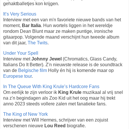
gehaktballetjes kon krijgen.
It’s Very Serious
Interview met een van m'n favoriete nieuwe bands van het
moment,
Bar Italia
. Hun wortels liggen in het wereldje
rondom Dean Blunt maar ze maken puntige, ironische
gitaarpop. Volgende maand verschijnt hun tweede album
van dit jaar,
The Twits
.
Under Your Spell
Interview met
Johnny Jewel
(Chromatics, Glass Candy,
Italians Do It Better). Z'n nieuwste release is de soundtrack
van de
Belgische film
Holly én hij is komende maar op
Europese tour
.
In The Queue With King Krule’s Hardcore Fans
Om eerlijk te zijn verloor ik
King Krule
muzikaal al vrij snel
na z'n begindagen als Zoo Kid uit het oog maar hij trekt
anno 2023 steeds vollere zalen met fanatieke fans.
The King of New York
Interview met Will Hermes, schrijver van een zojuist
verschenen nieuwe
Lou Reed
biografie.