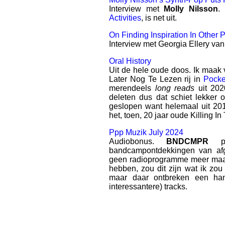
Interview met
Molly Nilsson
.
Activities
, is net uit.
On Finding Inspiration In Other 
Interview met Georgia Ellery va
Oral History
Uit de hele oude doos. Ik maak
Later Nog Te Lezen rij in
Pocke
merendeels
long reads
uit 202
deleten dus dat schiet lekker 
geslopen want helemaal uit 20
het, toen, 20 jaar oude Killing I
Ppp Muzik July 2024
Audiobonus.
BNDCMPR
pla
bandcampontdekkingen van afg
geen radioprogramme meer maar
hebben, zou dit zijn wat ik zou
maar daar ontbreken een ha
interessantere) tracks.