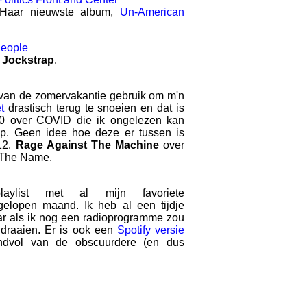
 Haar nieuwste album,
Un-American
People
n
Jockstrap
.
 van de zomervakantie gebruik om m'n
t
drastisch terug te snoeien en dat is
0 over COVID die ik ongelezen kan
op. Geen idee hoe deze er tussen is
12.
Rage Against The Machine
over
n The Name.
ylist met al mijn favoriete
elopen maand. Ik heb al een tijdje
 als ik nog een radioprogramme zou
 draaien. Er is ook een
Spotify versie
ndvol van de obscuurdere (en dus