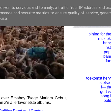
liver its services and to analyze traffic. Your IP address and us
rmance and security metrics to ensure quality of service, gene
buse.
pining for the
muziekl
hrin
ins
pop
ban
fa
toekomst her
sietse
f— th
gert v
song 
over Emahoy Tsege Mariam Gebru,
pold
 z'n allerfavorietste albums.
olitics Front and Center