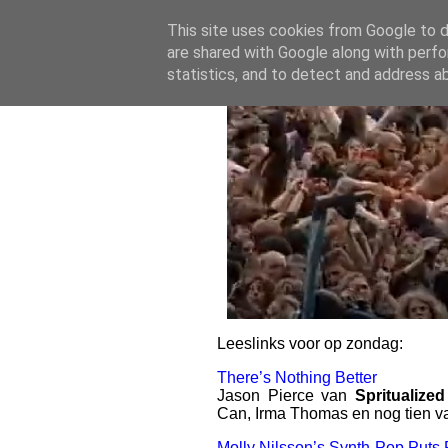
11.8.24
-
(
0
)
This site uses cookies from Google to de
are shared with Google along with perfo
statistics, and to detect and address a
Leeslinks voor op zondag:
There’s Nothing Better
Jason Pierce van
Spritualized
Can, Irma Thomas en nog tien van
Molly Nilsson’s Synth-Pop Puts P