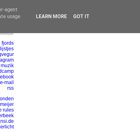
er-agent
rate usage
LEARN MORE
GOT IT
 fjords
ijstjes
gvegur
tagram
 muzik
dcamp
cebook
e-mail
rss
vonden
 meijer
e rules
erbeek
insi.de
erlicht