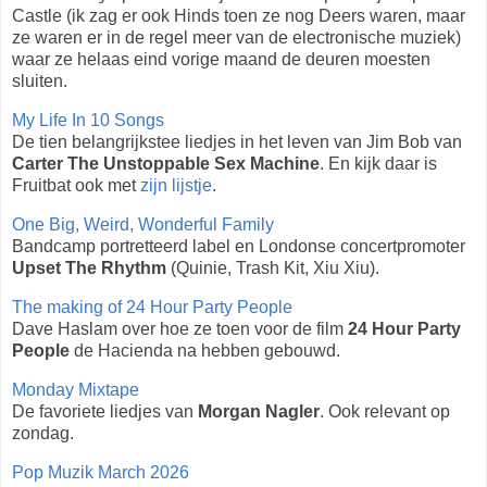
Castle (ik zag er ook Hinds toen ze nog Deers waren, maar
ze waren er in de regel meer van de electronische muziek)
waar ze helaas eind vorige maand de deuren moesten
sluiten.
My Life In 10 Songs
De tien belangrijkstee liedjes in het leven van Jim Bob van
Carter The Unstoppable Sex Machine
. En kijk daar is
Fruitbat ook met
zijn lijstje
.
One Big, Weird, Wonderful Family
Bandcamp portretteerd label en Londonse concertpromoter
Upset The Rhythm
(Quinie, Trash Kit, Xiu Xiu).
The making of 24 Hour Party People
Dave Haslam over hoe ze toen voor de film
24 Hour Party
People
de Hacienda na hebben gebouwd.
Monday Mixtape
De favoriete liedjes van
Morgan Nagler
. Ook relevant op
zondag.
Pop Muzik March 2026