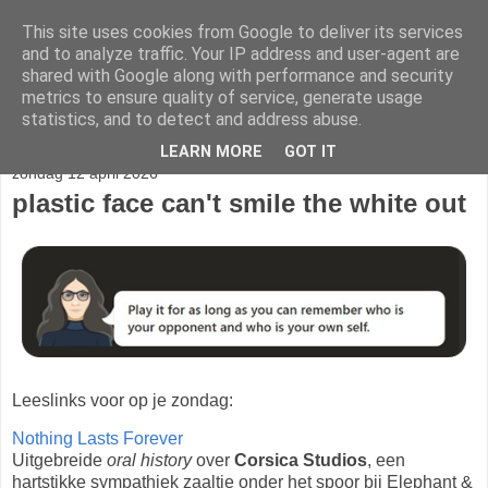
This site uses cookies from Google to deliver its services
stereo
and to analyze traffic. Your IP address and user-agent are
shared with Google along with performance and security
metrics to ensure quality of service, generate usage
statistics, and to detect and address abuse.
▼
LEARN MORE
GOT IT
zondag 12 april 2026
plastic face can't smile the white out
Leeslinks voor op je zondag:
Nothing Lasts Forever
Uitgebreide
oral history
over
Corsica Studios
, een
hartstikke sympathiek zaaltje onder het spoor bij Elephant &