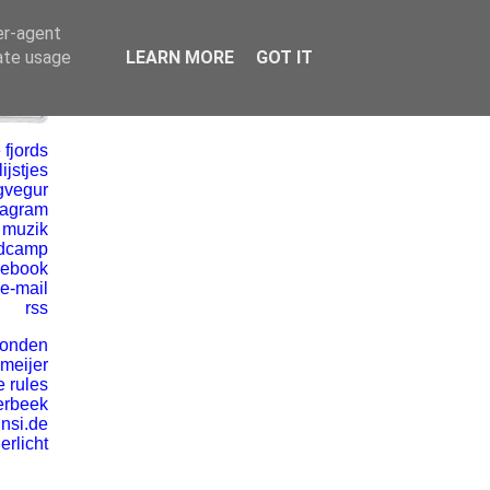
er-agent
rate usage
LEARN MORE
GOT IT
 fjords
ijstjes
gvegur
tagram
 muzik
dcamp
cebook
e-mail
rss
vonden
 meijer
e rules
erbeek
insi.de
erlicht