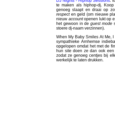
DJ Nights - Hiphop Sessions
: 
te maken als hiphop-dj. Koop 
genoeg slaapt en draai op zo
respect
en geld (om nieuwe plat
nieuw
account
openen lukt op ee
het gewoon in de
guest mode
s
stoere dj-naam verzinnen).
When My Baby Smiles At Me, I 
sympathieke Arnhemse indieb
opgelopen omdat het met de fin
hun site doen ze dan ook een 
zodat ze genoeg centjes bij 
werkelijk te laten drukken.