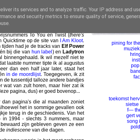
zaterdag)
uitgebreid verslag doen
van
liver its services and to analyze traffic. Your IP address and us
 Amsterdamse Paradiso. Om alvast in
rmance and security metrics to ensure quality of service, gene
bij
Vitaminic
een drietal MP3's van de
buse.
, bij
hun label, City Slang
, een MP3
 de
Experimental Pop Band
en leer je
prijsnummers To You en Twist (
there's
in Quicktime op de site van
I Am Kloot
.
pining for the
 tijden had je de tracks van
Elf Power
muziekl
én bij die van
hun label
) en
Ladytron
hrin
 al binnengehaald. Ik wil mezelf niet te
ins
at laatste nummer tipte ik al augustus
pop
er dan een half jaar later, staat het
ban
én
in de moordlijst
. Toegegeven, ik zit
fa
in de tussentijd talloze andere bandjes
 wat van zult horen, maar hier zat ik
deze pagina, dus) er goed bovenop...
toekomst her
ter dan pagina's die al maanden zoniet
sietse
 alhoewel het in sommige gevallen ook
f— th
ijkje terug in de geschiedenis. Van het
gert v
 in 1994 - slechts 3 nummers, maar
song 
's bewaard zijn gebleven geven ze een
pold
 de
indiescene
van die dagen.