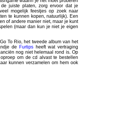
flashgame waarin je het moet proberen
de juiste platen, zorg ervoor dat je
veel mogelijk feestjes op zoek naar
en te kunnen kopen, natuurlijk). Een
n of andere manier niet, maar je kunt
pelen (maar dan kun je niet je eigen
Go To Rio, het tweede album van het
andje de
Furtips
heeft wat vertraging
anciën nog niet helemaal rond is. Op
oproep om de cd alvast te bestellen
elkaar kunnen verzamelen om hem ook