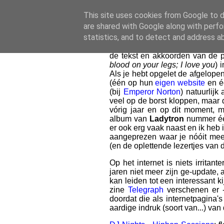
14.4.01
-
(
0
)
VPRO's 3voor12 zal vanavond (
This site uses cookies from Google to de
het
London Calling festival
in de
are shared with Google along with perfo
de stemming te geraken vind je 
statistics, and to detect and address a
Superheroes
(uit Denemarken)
van Bang Bang Your Dead van
de tekst en akkoorden van de 
blood on your legs; I love you
) 
Als je hebt opgelet de afgelopen
(één op hun
eigen website
en é
(bij
Emperor Norton
) natuurlijk
veel op de borst kloppen, maar d
vórig jaar en op dit moment, me
album van
Ladytron
nummer é
er ook erg vaak naast en ik heb 
aangeprezen waar je nóóit meer
(en de oplettende lezertjes van 
Op het internet is niets irritan
jaren niet meer zijn ge-update,
kan leiden tot een interessant k
zine
Telegraph
verschenen er -
doordat die als internetpagina
aardige indruk (soort van...) van