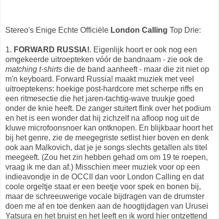
Stereo's Enige Echte Officiële
London Calling
Top Drie:
1.
FORWARD RUSSIA!
. Eigenlijk hoort er ook nog een
omgekeerde uitroepteken vóór de bandnaam - zie ook de
matching t-shirts
die de band aanheeft - maar die zit niet op
m'n keyboard. Forward Russia! maakt muziek met veel
uitroeptekens: hoekige post-hardcore met scherpe riffs en
een ritmesectie die het jaren-tachtig-wave truukje goed
onder de knie heeft. De zanger stuitert flink over het podium
en het is een wonder dat hij zichzelf na afloop nog uit de
kluwe microfoonsnoer kan ontknopen. En blijkbaar hoort het
bij het genre, zie de meegegriste setlist hier boven en denk
ook aan Malkovich, dat je je songs slechts getallen als titel
meegeeft. (Zou het zin hebben gehad om om 19 te roepen,
vraag ik me dan af.) Misschien meer muziek voor op een
indieavondje in de OCCII dan voor London Calling en dat
coole orgeltje staat er een beetje voor spek en bonen bij,
maar de schreeuwerige vocale bijdragen van de drumster
doen me af en toe denken aan de hoogtijdagen van Urusei
Yatsura en het bruist en het leeft en ik word hier ontzettend