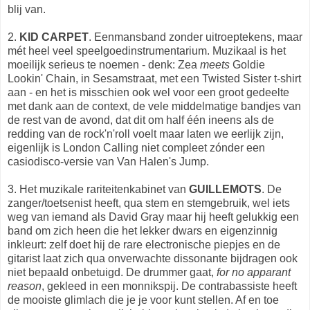
blij van.
2.
KID CARPET
. Eenmansband zonder uitroeptekens, maar
mét heel veel speelgoedinstrumentarium. Muzikaal is het
moeilijk serieus te noemen - denk: Zea
meets
Goldie
Lookin' Chain, in Sesamstraat, met een Twisted Sister t-shirt
aan - en het is misschien ook wel voor een groot gedeelte
met dank aan de context, de vele middelmatige bandjes van
de rest van de avond, dat dit om half één ineens als de
redding van de rock'n'roll voelt maar laten we eerlijk zijn,
eigenlijk is London Calling niet compleet zónder een
casiodisco-versie van Van Halen's Jump.
3. Het muzikale rariteitenkabinet van
GUILLEMOTS
. De
zanger/toetsenist heeft, qua stem en stemgebruik, wel iets
weg van iemand als David Gray maar hij heeft gelukkig een
band om zich heen die het lekker dwars en eigenzinnig
inkleurt: zelf doet hij de rare electronische piepjes en de
gitarist laat zich qua onverwachte dissonante bijdragen ook
niet bepaald onbetuigd. De drummer gaat,
for no apparant
reason
, gekleed in een monnikspij. De contrabassiste heeft
de mooiste glimlach die je je voor kunt stellen. Af en toe