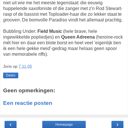
niet uit wie me het meeste tegenstaat: die eeuwig
huppelende saxofoniste of die zanger met z'n Rod Stewart-
rasp of de bassist met Toploader-haar die zo lekker staat te
grooven
. De bomvolle Paradiso vindt het allemaal prachtig.
Bubbling Under:
Field Music
(hele brave, hele
ingewikkelde popliedjes) en
Queen Adreena
(heroine-rock
mét hier en daar een blote borst en heel veel 'eigenlijk ben
ik een hele gekke meid'-gedrag maar helaas geen spoor
van memorabele riffs).
Joris
op
7.11.05
Delen
Geen opmerkingen:
Een reactie posten
‹
›
Homepage