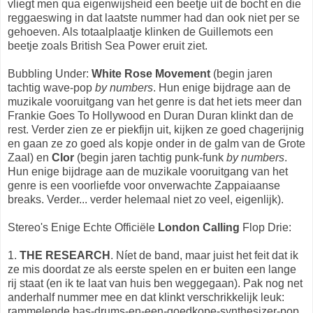
vliegt men qua eigenwijsheid een beetje uit de bocht en die
reggaeswing in dat laatste nummer had dan ook niet per se
gehoeven. Als totaalplaatje klinken de Guillemots een
beetje zoals British Sea Power eruit ziet.
Bubbling Under:
White Rose Movement
(begin jaren
tachtig wave-pop
by numbers
. Hun enige bijdrage aan de
muzikale vooruitgang van het genre is dat het iets meer dan
Frankie Goes To Hollywood en Duran Duran klinkt dan de
rest. Verder zien ze er piekfijn uit, kijken ze goed chagerijnig
en gaan ze zo goed als kopje onder in de galm van de Grote
Zaal) en
Clor
(begin jaren tachtig punk-funk
by numbers
.
Hun enige bijdrage aan de muzikale vooruitgang van het
genre is een voorliefde voor onverwachte Zappaiaanse
breaks. Verder... verder helemaal niet zo veel, eigenlijk).
Stereo's Enige Echte Officiële
London Calling
Flop Drie:
1.
THE RESEARCH
. Níet de band, maar juist het feit dat ik
ze mis doordat ze als eerste spelen en er buiten een lange
rij staat (en ik te laat van huis ben weggegaan). Pak nog net
anderhalf nummer mee en dat klinkt verschrikkelijk leuk:
rammelende bas-drums-en-een-goedkope-synthesizer-pop