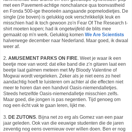
met een Pavement-achtige nonchalance qua toonvastheid
en Fonda 500-ige theorieën aangaande popmelodietjes. De
single (zie boven) is gelukkig ook verschrikkelijk leuk en
misschien had ik toch gewoon zo'n Fear Of The Research t-
shirt moeten kopen; had ik ongetwijfeld de blits mee
gemaakt op m'n werk. Gelukkig komen
We Are Scientists
halverwege december naar Nederland. Maar goed, ik dwaal
weer af.
2.
AMUSEMENT PARKS ON FIRE
. Weet je waar ik een
beetje moe van word: dat elke band die z'n gitaren laat een
beetje laat galmen meteen met My Bloody Valentine of
Mogwai wordt vergeleken. Zeker als je niet eens zo heel
aandachtig hoeft te luisteren om achter al die effecten niet
meer te horen dan een handvol Oasis-niemendalletjes.
Steeds hetzelfde Oasis-niemendalletje misschien zelfs.
Maar goed, die jongen is pas negentien. Tijd genoeg om
nog een écht vak te gaan leren, lijkt me.
3.
DE ZUTONS
. Bijna net zo erg als Gomez van een paar
jaar geleden. Ook van die eeuwige studenten die de jaren
zeventig nog eens overnieuw over willen doen. Ben er nog