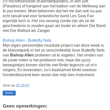
z'n microfoonsnoer (Kalenderpanden), in een jurk
(Paradiso) of hangend aan het balkon van de Melkweg aan
te pas komen. Moet bekennen dat het me dan ook nu pas
echt opvalt wat voor fantastische band Les Savy Fav
eigenlijk toch is. Het zou eeuwig zonde zijn als ze de
geschiedenis in zouden gaan als louter en alleen Die Band
met Die Malloot als Zanger.
Bishop Allen - Butterfly Nets
Mijn eigen persoonlijke muzikale project van deze week is
de klarinetpartij in het zo verschrikkelijk lieve Butterfly Nets
van
Bishop Allen
proberen uit te vogelen. Het vinden van
de juiste noten is het probleem niet, maar die jazzy
beweginkjes komen slechts met flinke tegenzin uit m'n
vingers. En bovendien, zo'n basklarinet klinkt sowieso
honderdduizend keer sexier dan mijn bes-instrument.
Joris
op
25.10.07
Delen
Geen opmerkingen: