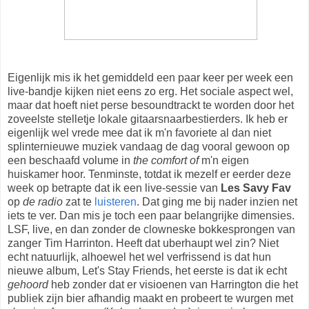
Eigenlijk mis ik het gemiddeld een paar keer per week een
live-bandje kijken niet eens zo erg. Het sociale aspect wel,
maar dat hoeft niet perse besoundtrackt te worden door het
zoveelste stelletje lokale gitaarsnaarbestierders. Ik heb er
eigenlijk wel vrede mee dat ik m'n favoriete al dan niet
splinternieuwe muziek vandaag de dag vooral gewoon op
een beschaafd volume in
the comfort of
m'n eigen
huiskamer hoor. Tenminste, totdat ik mezelf er eerder deze
week op betrapte dat ik een live-sessie van
Les Savy Fav
op
de radio
zat te
luisteren
. Dat ging me bij nader inzien net
iets te ver. Dan mis je toch een paar belangrijke dimensies.
LSF, live, en dan zonder de clowneske bokkesprongen van
zanger Tim Harrinton. Heeft dat uberhaupt wel zin? Niet
echt natuurlijk, alhoewel het wel verfrissend is dat hun
nieuwe album, Let's Stay Friends, het eerste is dat ik echt
gehoord
heb zonder dat er visioenen van Harrington die het
publiek zijn bier afhandig maakt en probeert te wurgen met